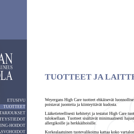
TUOTTEET JA LAITT
Weyergans High Care tuotteet ehkäisevät luonnollisel
ETUSIVU
poistavat juonteita ja kiinteyttävät kudosta.
TUOTTEET
TARJOUKSET
Lääketieteellisesti kehitetyt ja testatut High Care tu
tuloksellaan. Tuotteet sisältävät minimaalisesti hajus
TEYSTIEDOT
allergikoille ja herkkäihoisille.
TING-HOIDOT
ASVOHOIDOT
Korkealaatuinen tuotevalikoima kattaa koko vartalon