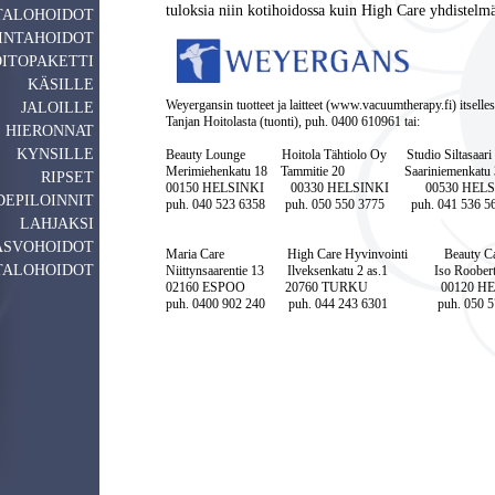
tuloksia niin kotihoidossa kuin High Care yhdistelm
TALOHOIDOT
INTAHOIDOT
ITOPAKETTI
KÄSILLE
Weyergansin tuotteet ja laitteet (www.vacuumtherapy.fi) itsellesi
JALOILLE
Tanjan Hoitolasta (tuonti), puh. 0400 610961 tai:
HIERONNAT
KYNSILLE
Beauty Lounge Hoitola Tähtiolo Oy Studio Siltasa
Merimiehenkatu 18 Tammitie 20 Saariniemenkatu 3 
RIPSET
00150 HELSINKI 00330 HELSINKI 00530 HELS
DEPILOINNIT
puh. 040 523 6358 puh. 050 550 3775 puh. 041 536 56
LAHJAKSI
ASVOHOIDOT
Maria Care High Care Hyvinvointi Beauty Ca
TALOHOIDOT
Niittynsaarentie 13 Ilveksenkatu 2 as.1 Iso Rooberti
02160 ESPOO 20760 TURKU 00120 HEL
puh. 0400 902 240 puh. 044 243 6301 puh. 050 57