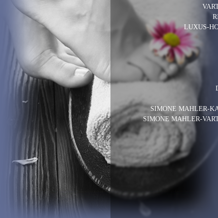
VAR
R
LUXUS-HO
SIMONE MAHLER-K
SIMONE MAHLER-VAR