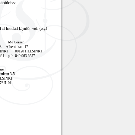
ähoidoissa.
 tai hoitolasi käyttöön voit kysyä
ari Me Corner
Albertinkatu 17
INKI 00120 HELSINKI
21 puh. 040 963 6557
re
nkatu 3-5
SINKI
6 5101