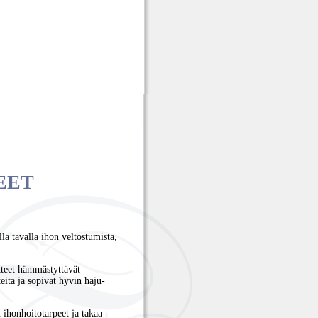
EET
la tavalla ihon veltostumista,
otteet hämmästyttävät
teita ja sopivat hyvin haju-
 ihonhoitotarpeet ja takaa