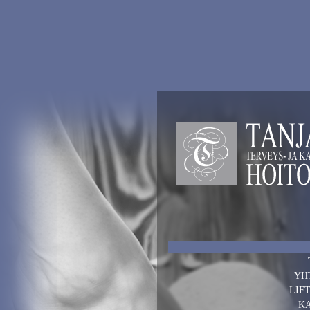
YH
LIF
K